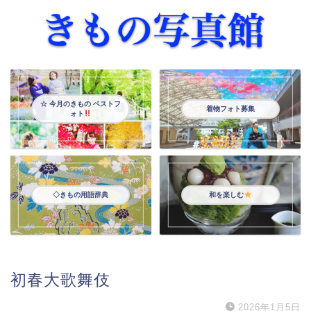
☆ 今月のきもの ベストフ
着物フォト募集
ォト
◇きもの用語辞典
和を楽しむ
初春大歌舞伎
2026年1月5日