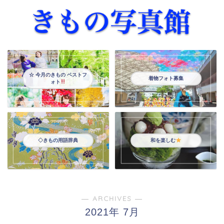
☆ 今月のきもの ベストフ
着物フォト募集
ォト
◇きもの用語辞典
和を楽しむ
― ARCHIVES ―
2021年 7月