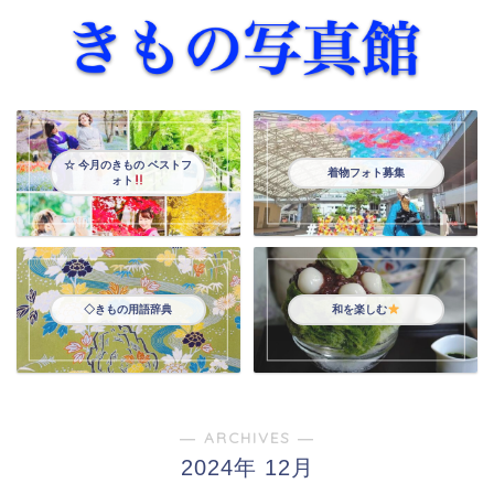
☆ 今月のきもの ベストフ
着物フォト募集
ォト
◇きもの用語辞典
和を楽しむ
― ARCHIVES ―
2024年 12月