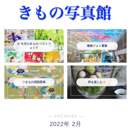
☆ 今月のきもの ベストフ
着物フォト募集
ォト
◇きもの用語辞典
和を楽しむ
― ARCHIVES ―
2022年 2月