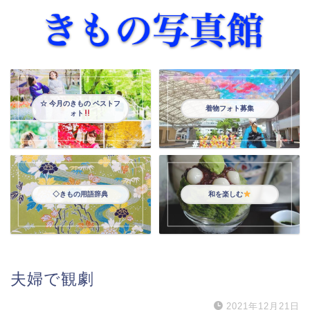
☆ 今月のきもの ベストフ
着物フォト募集
ォト
◇きもの用語辞典
和を楽しむ
夫婦で観劇
2021年12月21日