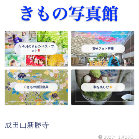
☆ 今月のきもの ベストフ
着物フォト募集
ォト
◇きもの用語辞典
和を楽しむ
成田山新勝寺
2023年1月28日