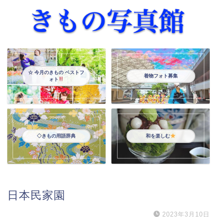
☆ 今月のきもの ベストフ
着物フォト募集
ォト
◇きもの用語辞典
和を楽しむ
日本民家園
2023年3月10日