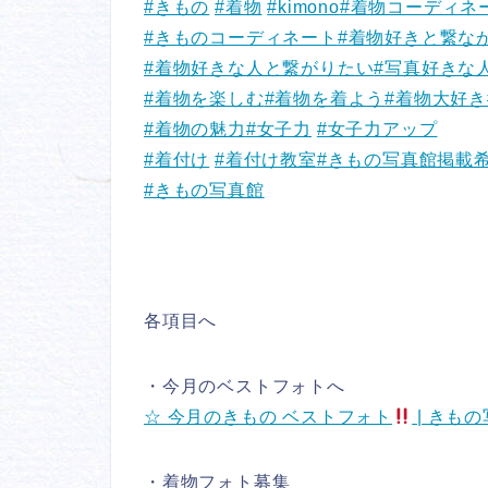
#きもの
#着物
#kimono
#着物コーディネ
#きものコーディネート
#着物好きと繋な
#着物好きな人と繋がりたい
#写真好きな
#着物を楽しむ
#着物を着よう
#着物大好き
#着物の魅力
#女子力
#女子力アップ
#着付け
#着付け教室
#きもの写真館掲載
#きもの写真館
各項目へ
・今月のベストフォトへ
☆ 今月のきもの ベストフォト
| きもの写
・着物フォト募集