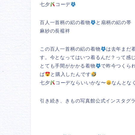
七夕
コーデ
百人一首柄の絽の着物
と扇柄の絽の帯
麻紗の長襦袢
この百人一首柄の絽の着物
は去年まだ
す。今となってはいつ着るんだ？って感
とても手間がかかる着物
で昨今つくら
ば
と購入したんです
七夕
コーデならいいかな〜
なんとな
引き続き、きもの写真館公式インスタグ