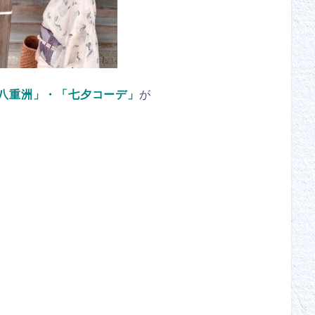
八重洲」・「七夕コーデ」
が
。