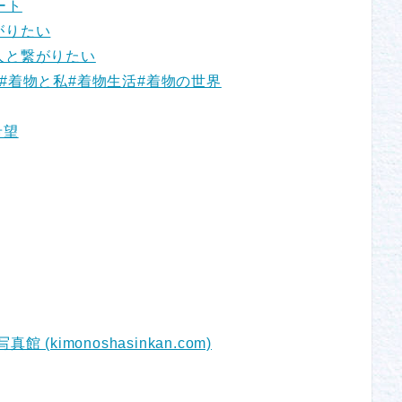
ート
がりたい
人と繋がりたい
#着物と私
#着物生活
#着物の世界
希望
真館 (kimonoshasinkan.com)