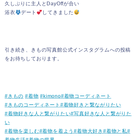
久しぶりに主人とDayOffが合い
浴衣
デート
してきました
引き続き、きもの写真館公式インスタグラムへの投稿
をお待ちしております。
#きもの
#着物
#kimono
#着物コーディネート
#きものコーディネート
#着物好きと繋ながりたい
#着物好きな人と繋がりたい
#写真好きな人と繋がりた
い
#着物を楽しむ
#着物を着よう
#着物大好き
#着物と私
#
着物生活
#着物の世界