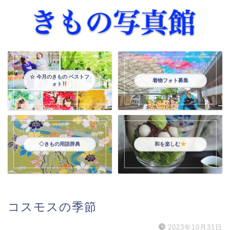
☆ 今月のきもの ベストフ
着物フォト募集
ォト
◇きもの用語辞典
和を楽しむ
コスモスの季節
2023年10月31日