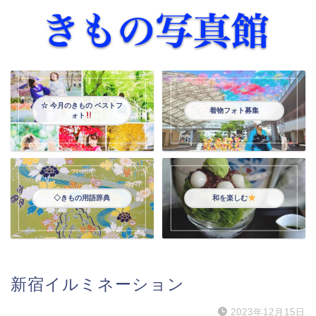
☆ 今月のきもの ベストフ
着物フォト募集
ォト
◇きもの用語辞典
和を楽しむ
新宿イルミネーション
2023年12月15日