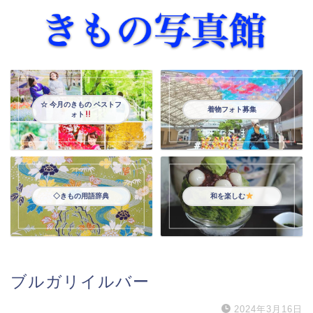
☆ 今月のきもの ベストフ
着物フォト募集
ォト
◇きもの用語辞典
和を楽しむ
ブルガリイルバー
2024年3月16日