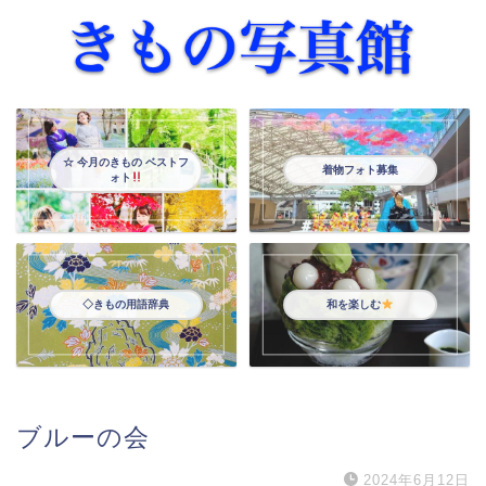
☆ 今月のきもの ベストフ
着物フォト募集
ォト
◇きもの用語辞典
和を楽しむ
ブルーの会
2024年6月12日