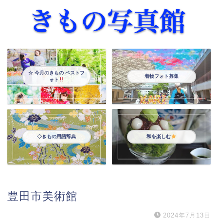
☆ 今月のきもの ベストフ
着物フォト募集
ォト
◇きもの用語辞典
和を楽しむ
豊田市美術館
2024年7月13日