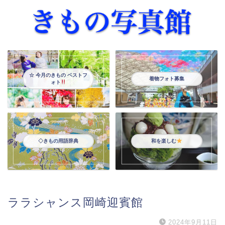
☆ 今月のきもの ベストフ
着物フォト募集
ォト
◇きもの用語辞典
和を楽しむ
ララシャンス岡崎迎賓館
2024年9月11日