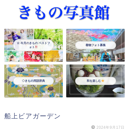
☆ 今月のきもの ベストフ
着物フォト募集
ォト
◇きもの用語辞典
和を楽しむ
船上ビアガーデン
2024年9月17日