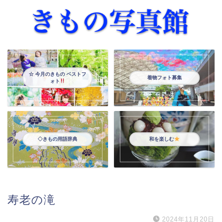
☆ 今月のきもの ベストフ
着物フォト募集
ォト
◇きもの用語辞典
和を楽しむ
寿老の滝
2024年11月20日