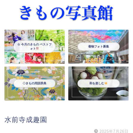
☆ 今月のきもの ベストフ
着物フォト募集
ォト
◇きもの用語辞典
和を楽しむ
水前寺成趣園
2025年7月26日