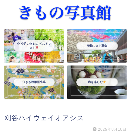
☆ 今月のきもの ベストフ
着物フォト募集
ォト
◇きもの用語辞典
和を楽しむ
刈谷ハイウェイオアシス
2025年8月18日