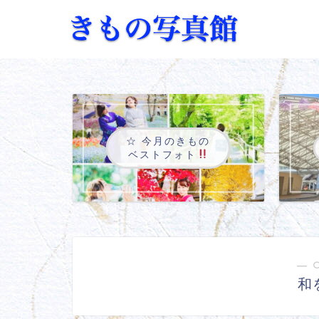
☆ 今月のきもの
ベストフォト
― 
和